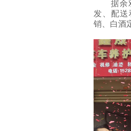
据余双八
发、配送
销、白酒