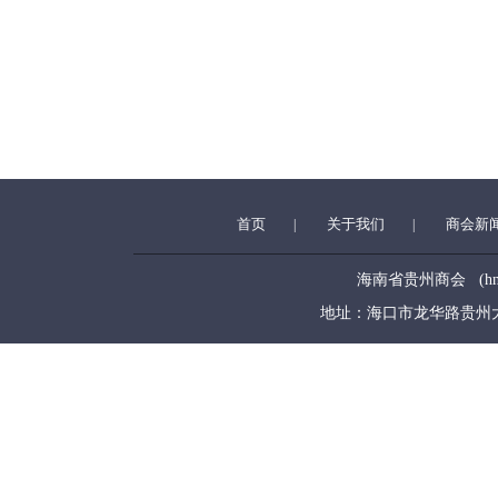
首页
关于我们
商会新
|
|
海南省贵州商会 (hngzsh
地址：海口市龙华路贵州大厦5层